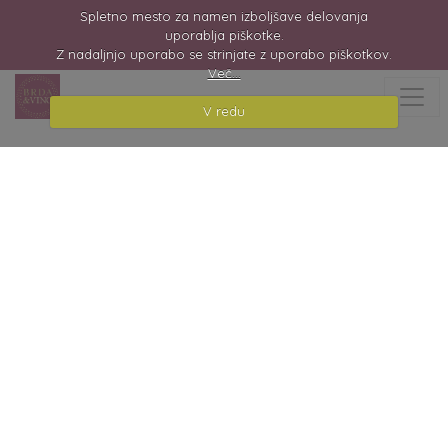
Spletno mesto za namen izboljšave delovanja
uporablja piškotke.
Z nadaljnjo uporabo se strinjate z uporabo piškotkov.
Več...
V redu